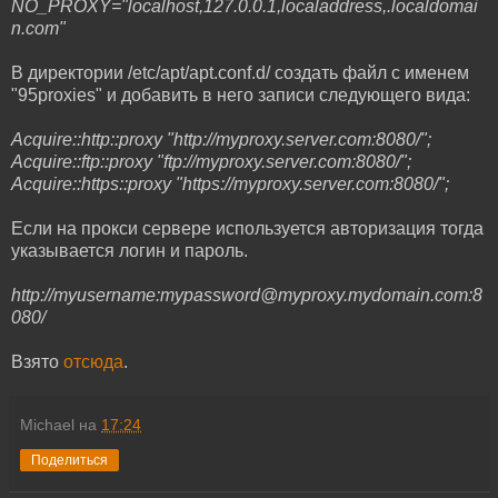
NO_PROXY="localhost,127.0.0.1,localaddress,.localdomai
n.com"
В директории /etc/apt/apt.conf.d/ создать файл с именем
"95proxies" и добавить в него записи следующего вида:
Acquire::http::proxy "http://myproxy.server.com:8080/";
Acquire::ftp::proxy "ftp://myproxy.server.com:8080/";
Acquire::https::proxy "https://myproxy.server.com:8080/";
Если на прокси сервере используется авторизация тогда
указывается логин и пароль.
http://myusername:mypassword@myproxy.mydomain.com:8
080/
Взято
отсюда
.
Michael
на
17:24
Поделиться