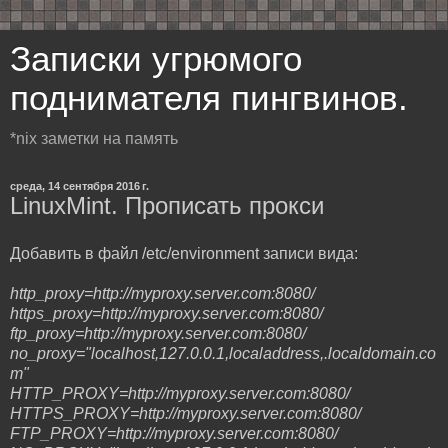
Записки угрюмого
поднимателя пингвинов.
*nix заметки на память
среда, 14 сентября 2016 г.
LinuxMint. Прописать прокси
Добавить в файл /etc/environment записи вида:
http_proxy=http://myproxy.server.com:8080/
https_proxy=http://myproxy.server.com:8080/
ftp_proxy=http://myproxy.server.com:8080/
no_proxy="localhost,127.0.0.1,localaddress,.localdomain.co
m"
HTTP_PROXY=http://myproxy.server.com:8080/
HTTPS_PROXY=http://myproxy.server.com:8080/
FTP_PROXY=http://myproxy.server.com:8080/