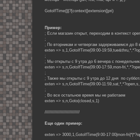
GotoIfTime(|||?[context|]extension|]pri)
Пример:
; Если магазин открыт, переходим в контекст ope
;
; По вторникам и четвергам задерживаемся до 8 
exten => s,1,GotoIfTime(09:00-19:59,tue&thru,*,*?o
;
; Мы открыты с 9 утра до 6 вечера с понедельник
exten => s,n,GotoIfTime(09:00-17:59,mon-fri,*,*?ope
;
; Также мы открыты с 9 утра до 12 дня по суббо
exten => s,n,GotoIfTime(09:00-11:59,sat,*,*?open,s,
;
; Во все остальное время мы не работаем
exten => s,n,Goto(closed,s,1)
////////////////////////////
Еще один пример:
exten => 3000,1,GotoIfTime(9:00-17:00|mon-fri|*|*?o