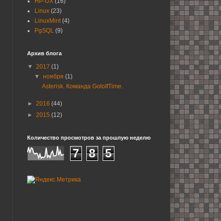
HP-UX
(16)
Linux
(23)
LinuxMint
(4)
PgSQL
(9)
Архив блога
▼
2017
(1)
▼
ноября
(1)
Asterisk. Команда GotoIfTime.
►
2016
(44)
►
2015
(12)
Количество просмотров за прошлую неделю
7
8
5