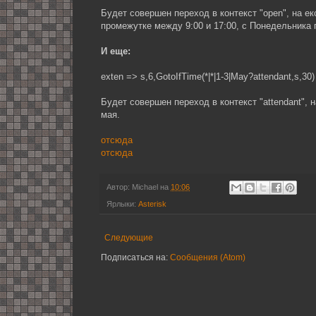
Будет совершен переход в контекст "open", на е
промежутке между 9:00 и 17:00, с Понедельника 
И еще:
exten => s,6,GotoIfTime(*|*|1-3|May?attendant,s,30)
Будет совершен переход в контекст "attendant", 
мая.
отсюда
отсюда
Автор:
Michael
на
10:06
Ярлыки:
Asterisk
Следующие
Подписаться на:
Сообщения (Atom)