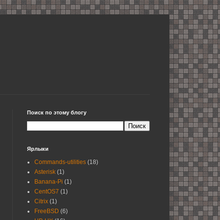
Поиск по этому блогу
Ярлыки
Сommands-utilities
(18)
Asterisk
(1)
Banana-Pi
(1)
CentOS7
(1)
Citrix
(1)
FreeBSD
(6)