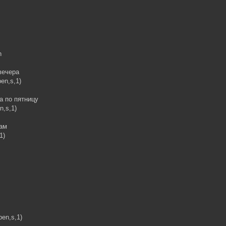
n
вечера
pen,s,1)
а по пятницу
n,s,1)
там
1)
pen,s,1)