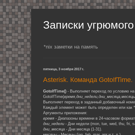
Записки угрюмого
*nix заметки на память
пятница, 3 ноября 2017 г.
Asterisk. Команда GotoIfTime.
GotoIfTime()
- Выполняет переход по условию на
GotoIfTime(
время,дни_недели,дни_месяца,месяц
Выполняет переход в заданный добавочный номер
Каждый элемент может быть определен или как * 
Аргументы приложения:
время
- Диапазоны времени в 24-часовом формат
дни_недели
- Дни недели (mon, tue, wed, thu, fri, s
дни_месяца
- Дни месяца (1-31).
месяцы
- Месяцы (jan, feb, mar, apr и т. д.).