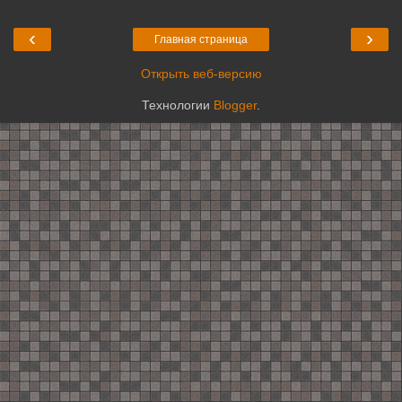
‹
›
Главная страница
Открыть веб-версию
Технологии
Blogger
.